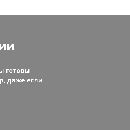
сии
ы готовы
р, даже если