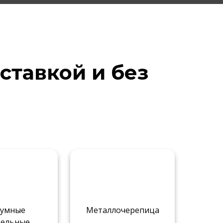
ставкой и без
тумные
Металлочерепица
вельные