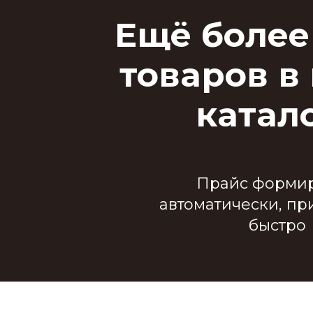
Ещё более
товаров в
катал
Прайс формир
автоматически, пр
быстро