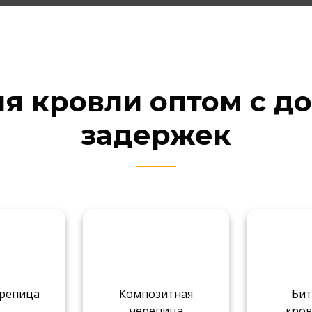
ля кровли оптом с до
задержек
ерепица
Композитная
Би
черепица
кро