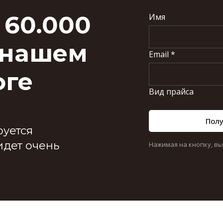
 60.000
Имя
 нашем
Email *
оге
Вид прайса
Полу
уется
идет очень
Нажимая на кнопку, в