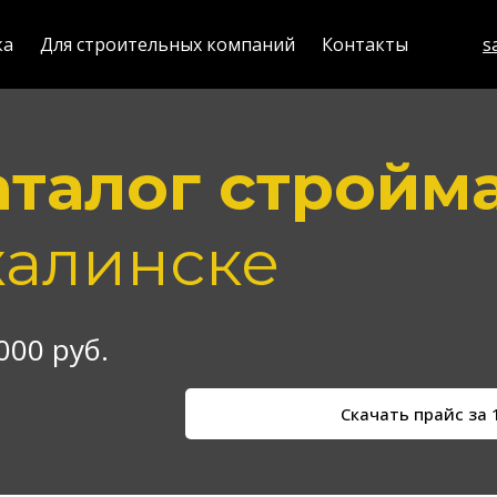
ка
Для строительных компаний
Контакты
s
аталог стройм
алинске
000 руб.
Скачать прайс за 