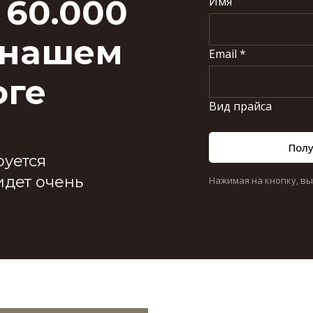
 60.000
Имя
 нашем
Email *
оге
Вид прайса
Полу
уется
идет очень
Нажимая на кнопку, в