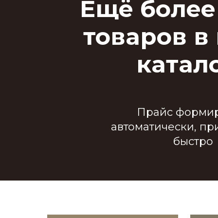
Ещё более
товаров в
катал
Прайс формир
автоматически, пр
быстро