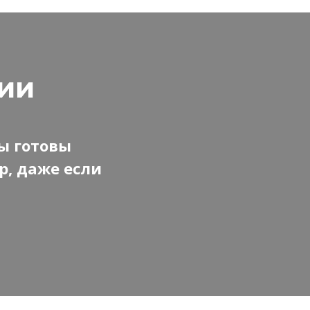
сии
ы готовы
р, даже если