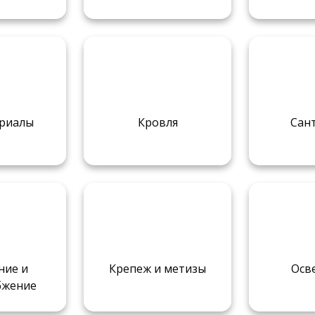
риалы
Кровля
Сан
ние и
Крепеж и метизы
Осв
бжение